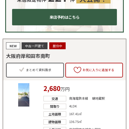
来店予約はこちら
NEW
中古一戸建て
居住中
大阪府岸和田市南町
まとめて資料請求
お気に入りに追加する
2,680
万円
南海電鉄本線 蛸地蔵駅
交通
4LDK
間取り
167.41㎡
土地面積
136.75㎡
建物面積