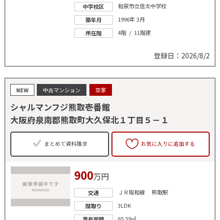
和泉市立信太中学校
中学校区
1996年 3月
築年月
4階 / 11階建
所在階
登録日：2026/8/2
NEW
中古マンション
空家
シャルマンフジ熊取壱番館
大阪府泉南郡熊取町大久保北１丁目５－１
まとめて資料請求
お気に入りに追加する
900
万円
ＪＲ阪和線 熊取駅
交通
3LDK
間取り
65.39㎡
専有面積