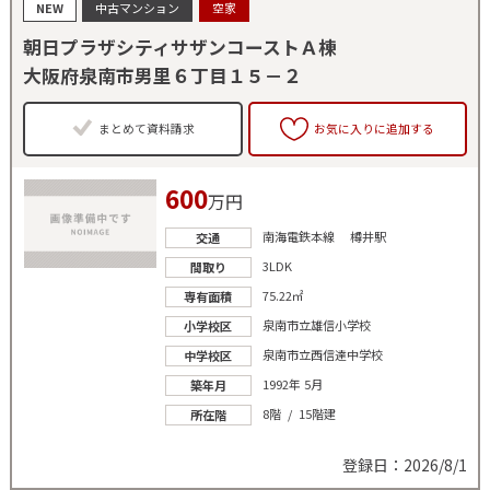
NEW
中古マンション
空家
朝日プラザシティサザンコーストＡ棟
大阪府泉南市男里６丁目１５－２
まとめて資料請求
お気に入りに追加する
600
万円
南海電鉄本線 樽井駅
交通
3LDK
間取り
75.22㎡
専有面積
泉南市立雄信小学校
小学校区
泉南市立西信達中学校
中学校区
1992年 5月
築年月
8階 / 15階建
所在階
登録日：2026/8/1