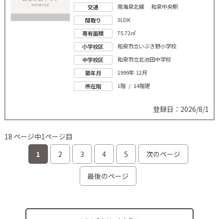
南海泉北線 和泉中央駅
交通
3LDK
間取り
75.72㎡
専有面積
和泉市立いぶき野小学校
小学校区
和泉市立北池田中学校
中学校区
1999年 12月
築年月
1階 / 14階建
所在階
登録日：2026/8/1
18 ページ中1ページ目
1
2
3
4
5
次のページ
最後のページ