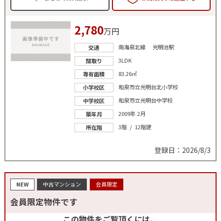
2,780
万円
南海泉北線 光明池駅
交通
3LDK
間取り
83.26㎡
専有面積
和泉市立光明台北小学校
小学校区
和泉市立光明台中学校
中学校区
2009年 2月
築年月
3階 / 12階建
所在階
登録日：2026/8/3
NEW
中古マンション
会員限定
会員限定物件です
この物件をご覧頂くには、