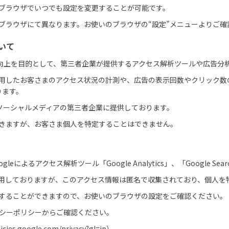
まのブラウザでいつでも設定を変更することが可能です。
は、ブラウザにて異なります。お使いのブラウザの“設定”メニューよりご
いて
善向上を目的として、第三者企業が提供するアクセス解析ツールや広告分
を利用したお客さまのアクセス状況の計測や、広告の表示回数やクリック
ります。
ソーシャルメディアの第三者企業に提供しております。
はできますが、お客さま個人を特定することはできません。
るアクセス解析ツール「Google Analytics」、「Google Sear
を使用しておりますが、このアクセス情報は匿名で収集されており、個人
拒否することができますので、お使いのブラウザの設定をご確認ください。
バシーポリシーからご確認ください。
licies.google.com/privacy?gl=jp
）