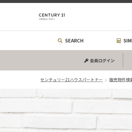
センチュリ
SEARCH
SIM
中古マンション
中古一戸建て
新築一戸建て
土地
シミュ
リフォ
会員ログイン
センチュリー21ハウスパートナー
販売物件検