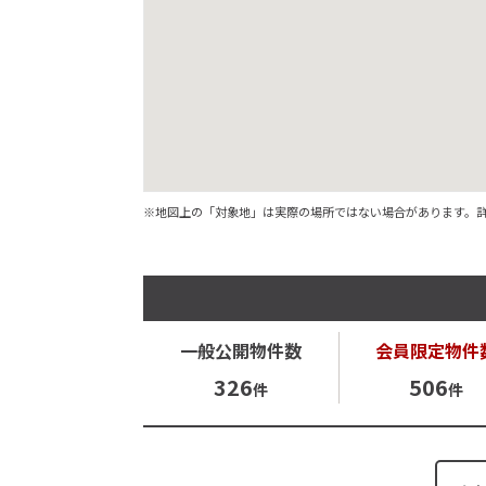
※地図上の「対象地」は実際の場所ではない場合があります。
一般公開
物件数
会員限定
物件
326
506
件
件