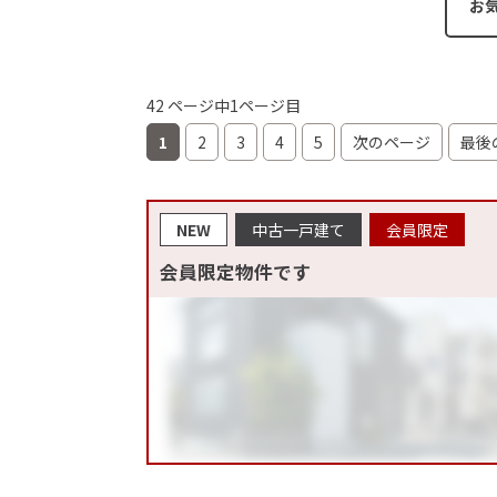
お
42 ページ中1ページ目
1
2
3
4
5
次のページ
最後
NEW
中古一戸建て
会員限定
会員限定物件です