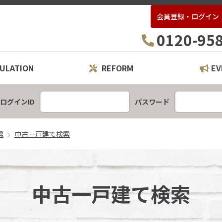
会員登録・ログイン
ー21ハウスパートナー
0120-95
ULATION
REFORM
EV
レーション
ームプラン
ログインID
パスワード
索
中古一戸建て検索
中古一戸建て検索