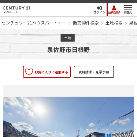
センチュリー21ハウスパート
ログイン
会員登録
MENU
センチュリー21ハウスパートナー
販売物件検索
土地検索
泉
土地
泉佐野市日根野
お気に入りに追加する