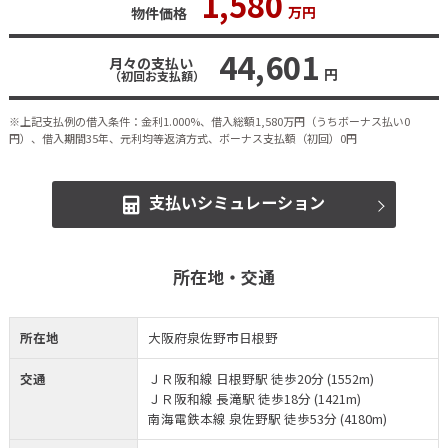
1,580
万円
物件価格
44,601
月々の支払い
円
（初回お支払額）
※上記支払例の借入条件：金利1.000%、借入総額
1,580
万円（うちボーナス払い0
円）、借入期間35年、元利均等返済方式、ボーナス支払額（初回）0円
支払いシミュレーション
所在地・交通
所在地
大阪府泉佐野市日根野
交通
ＪＲ阪和線 日根野駅 徒歩20分 (1552m)
ＪＲ阪和線 長滝駅 徒歩18分 (1421m)
南海電鉄本線 泉佐野駅 徒歩53分 (4180m)