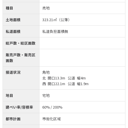
種目
売地
土地面積
323.21㎡（公簿）
私道面積
私道負担面積無
総戸数・総区画数
販売戸数・販売区
画数
接道状況
角地
北 間口13.3m 公道 幅4m
西 間口22.1m 公道 幅1.9m
地目
宅地
建ぺい率/容積率
60% / 200%
都市計画
市街化区域