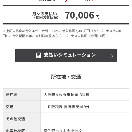
70,006
月々の支払い
円
（初回お支払額）
※上記支払例の借入条件：金利1.000%、借入総額
2,480
万円（うちボーナス払い0
円）、借入期間35年、元利均等返済方式、ボーナス支払額（初回）0円
支払いシミュレーション
所在地・交通
所在地
大阪府泉佐野市長滝 3号棟
交通
ＪＲ阪和線 長滝駅 徒歩9分
その他交通
小学校校区
泉佐野市立中央小学校