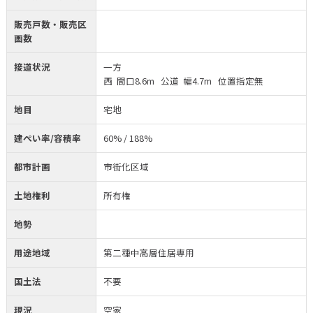
販売戸数・販売区
画数
接道状況
一方
西 間口8.6m 公道 幅4.7m 位置指定無
地目
宅地
建ぺい率/容積率
60% / 188%
都市計画
市街化区域
土地権利
所有権
地勢
用途地域
第二種中高層住居専用
国土法
不要
現況
空家