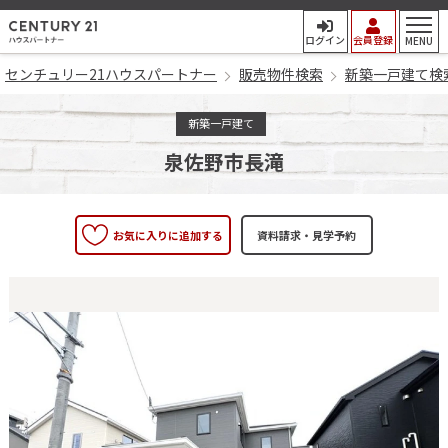
センチュリー21ハウスパート
ログイン
会員登録
MENU
センチュリー21ハウスパートナー
販売物件検索
新築一戸建て検
新築一戸建て
泉佐野市長滝
お気に入りに追加する