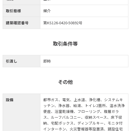
取引態様
媒介
建築確認番号
第KS126-0420-50892号
取引条件等
引渡し
即時
その他
設備
都市ガス、電気、上水道、浄化槽、システムキ
ッチン、浄水器、給湯、トイレ2箇所、温水洗浄
便座、浴室乾燥機、フローリング、複層ガラ
ス、ルーフバルコニー、収納スペース、床下収
納、宅配ボックス、ディンプルキー、モニタ付
インターホン、火災警報器等設置済、建設住宅