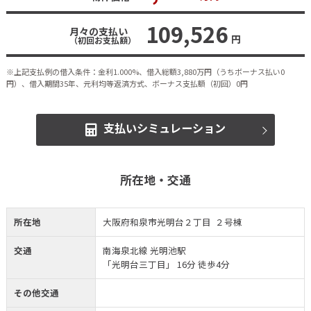
109,526
月々の支払い
円
（初回お支払額）
※上記支払例の借入条件：金利1.000%、借入総額
3,880
万円（うちボーナス払い0
円）、借入期間35年、元利均等返済方式、ボーナス支払額（初回）0円
支払いシミュレーション
所在地・交通
所在地
大阪府和泉市光明台２丁目 ２号棟
交通
南海泉北線 光明池駅
「光明台三丁目」 16分 徒歩4分
その他交通