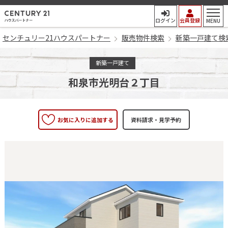
センチュリー21ハウスパート
ログイン
会員登録
MENU
センチュリー21ハウスパートナー
販売物件検索
新築一戸建て検
新築一戸建て
和泉市光明台２丁目
お気に入りに追加する