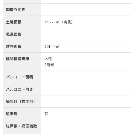
間取り向き
土地面積
158.23㎡（実測）
私道面積
建物面積
101.44㎡
建物構造規模
木造
2階建
バルコニー面積
バルコニー向き
築年月（竣工月）
駐車場
有
総戸数・総区画数