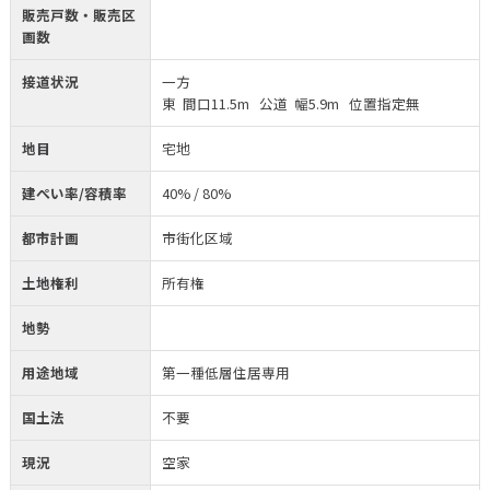
販売戸数・販売区
画数
接道状況
一方
東 間口11.5m 公道 幅5.9m 位置指定無
地目
宅地
建ぺい率/容積率
40% / 80%
都市計画
市街化区域
土地権利
所有権
地勢
用途地域
第一種低層住居専用
国土法
不要
現況
空家