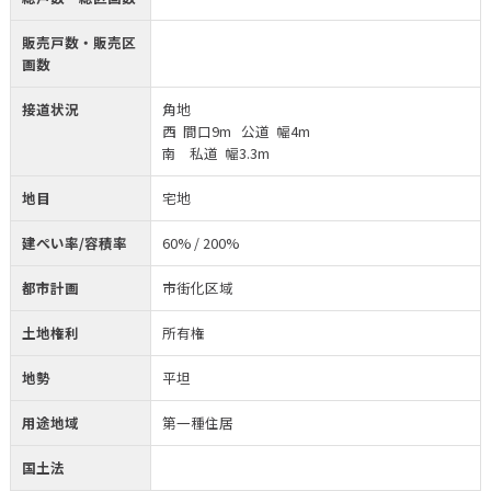
販売戸数・販売区
画数
接道状況
角地
西 間口9m 公道 幅4m
南 私道 幅3.3m
地目
宅地
建ぺい率/容積率
60% / 200%
都市計画
市街化区域
土地権利
所有権
地勢
平坦
用途地域
第一種住居
国土法