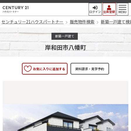
センチュリー21ハウスパート
ログイン
会員登録
MENU
センチュリー21ハウスパートナー
販売物件検索
新築一戸建て検
新築一戸建て
岸和田市八幡町
お気に入りに追加する