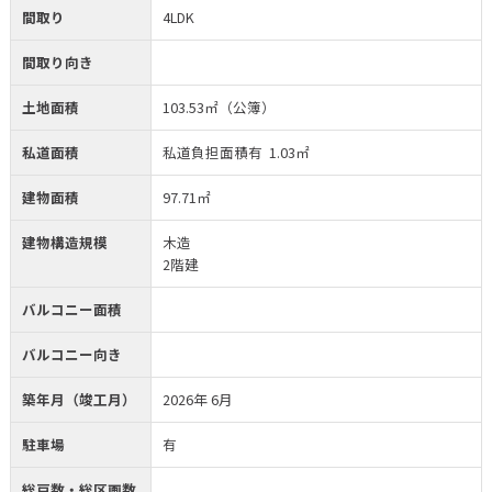
間取り
4LDK
間取り向き
土地面積
103.53㎡（公簿）
私道面積
私道負担面積有 1.03㎡
建物面積
97.71㎡
建物構造規模
木造
2階建
バルコニー面積
バルコニー向き
築年月（竣工月）
2026年 6月
駐車場
有
総戸数・総区画数