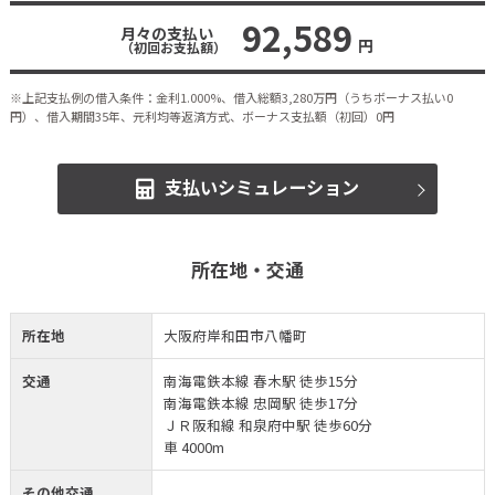
92,589
月々の支払い
円
（初回お支払額）
※上記支払例の借入条件：金利1.000%、借入総額
3,280
万円（うちボーナス払い0
円）、借入期間35年、元利均等返済方式、ボーナス支払額（初回）0円
支払いシミュレーション
所在地・交通
所在地
大阪府岸和田市八幡町
交通
南海電鉄本線 春木駅 徒歩15分
南海電鉄本線 忠岡駅 徒歩17分
ＪＲ阪和線 和泉府中駅 徒歩60分
車 4000m
その他交通