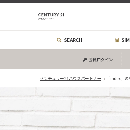
センチュリ
SEARCH
SIM
中古マンション
中古一戸建て
新築一戸建て
土地
シミュ
リフォ
会員ログイン
センチュリー21ハウスパートナー
「index」