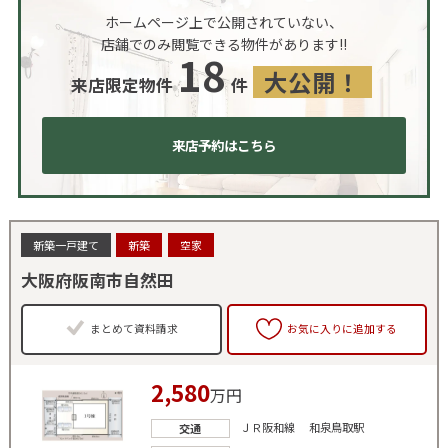
ホームページ上で公開されていない、
店舗でのみ閲覧できる物件があります!!
18
大公開！
来店限定物件
件
来店予約はこちら
新築一戸建て
新築
空家
大阪府阪南市自然田
まとめて資料請求
お気に入りに追加する
2,580
万円
ＪＲ阪和線 和泉鳥取駅
交通