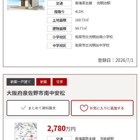
南海泉北線 光明池駅
交通
4LDK
間取り
168.73㎡
土地面積
99.77㎡
建物面積
和泉市立光明台南小学校
小学校区
和泉市立光明台中学校
中学校区
登録日：2026/7/1
新築一戸建て
新築
空家
大阪府泉佐野市南中安松
まとめて資料請求
お気に入りに追加する
2,780
万円
南海電鉄本線 羽倉崎駅
交通