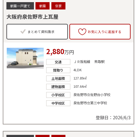
新築一戸建て
新築
空家
大阪府泉佐野市上瓦屋
まとめて資料請求
お気に入りに追加する
2,880
万円
ＪＲ阪和線 熊取駅
交通
4LDK
間取り
127.89㎡
土地面積
107.64㎡
建物面積
泉佐野市立佐野台小学校
小学校区
泉佐野市立第三中学校
中学校区
登録日：2026/6/3