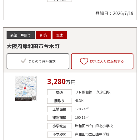
登録日：2026/7/19
新築一戸建て
新築
空家
大阪府岸和田市今木町
まとめて資料請求
お気に入りに追加する
3,280
万円
ＪＲ阪和線 久米田駅
交通
4LDK
間取り
170.27㎡
土地面積
100.19㎡
建物面積
岸和田市立山直北小学校
小学校区
岸和田市立山直中学校
中学校区