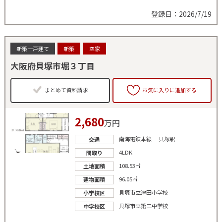
登録日：2026/7/19
新築一戸建て
新築
空家
大阪府貝塚市堀３丁目
まとめて資料請求
お気に入りに追加する
2,680
万円
南海電鉄本線 貝塚駅
交通
4LDK
間取り
108.53㎡
土地面積
96.05㎡
建物面積
貝塚市立津田小学校
小学校区
貝塚市立第二中学校
中学校区