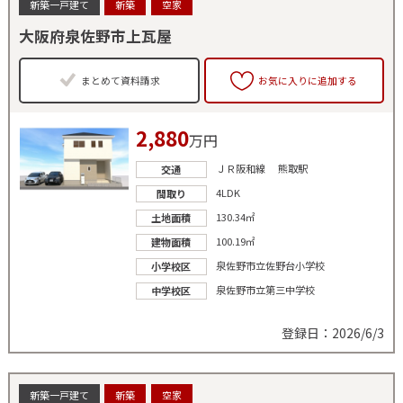
新築一戸建て
新築
空家
大阪府泉佐野市上瓦屋
まとめて資料請求
お気に入りに追加する
2,880
万円
ＪＲ阪和線 熊取駅
交通
4LDK
間取り
130.34㎡
土地面積
100.19㎡
建物面積
泉佐野市立佐野台小学校
小学校区
泉佐野市立第三中学校
中学校区
登録日：2026/6/3
新築一戸建て
新築
空家