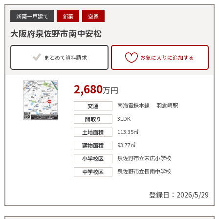
新築一戸建て
新築
空家
大阪府泉佐野市南中安松
まとめて資料請求
お気に入りに追加する
2,680
万円
南海電鉄本線 羽倉崎駅
交通
3LDK
間取り
113.35㎡
土地面積
93.77㎡
建物面積
泉佐野市立末広小学校
小学校区
泉佐野市立長南中学校
中学校区
登録日：2026/5/29