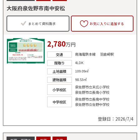
大阪府泉佐野市南中安松
まとめて資料請求
お気に入りに追加する
2,780
万円
南海電鉄本線 羽倉崎駅
交通
4LDK
間取り
109.09㎡
土地面積
98.53㎡
建物面積
泉佐野市立末広小学校
小学校区
泉佐野市立長南小学校
泉佐野市立長南中学校
中学校区
泉佐野市立佐野中学校
登録日：2026/7/4