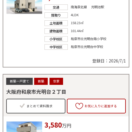
南海泉北線 光明池駅
交通
4LDK
間取り
158.23㎡
土地面積
101.44㎡
建物面積
和泉市立光明台南小学校
小学校区
和泉市立光明台中学校
中学校区
登録日：2026/7/1
新築一戸建て
新築
空家
大阪府和泉市光明台２丁目
まとめて資料請求
お気に入りに追加する
3,580
万円