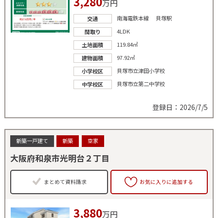
3,280
万円
南海電鉄本線 貝塚駅
交通
4LDK
間取り
119.84㎡
土地面積
97.92㎡
建物面積
貝塚市立津田小学校
小学校区
貝塚市立第二中学校
中学校区
登録日：2026/7/5
新築一戸建て
新築
空家
大阪府和泉市光明台２丁目
まとめて資料請求
お気に入りに追加する
3,880
万円