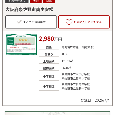
新築一戸建て
新築
空家
大阪府泉佐野市南中安松
まとめて資料請求
お気に入りに追加する
2,980
万円
南海電鉄本線 羽倉崎駅
交通
4LDK
間取り
128.13㎡
土地面積
96.46㎡
建物面積
泉佐野市立末広小学校
小学校区
泉佐野市立長南小学校
泉佐野市立長南中学校
中学校区
泉佐野市立佐野中学校
登録日：2026/7/4