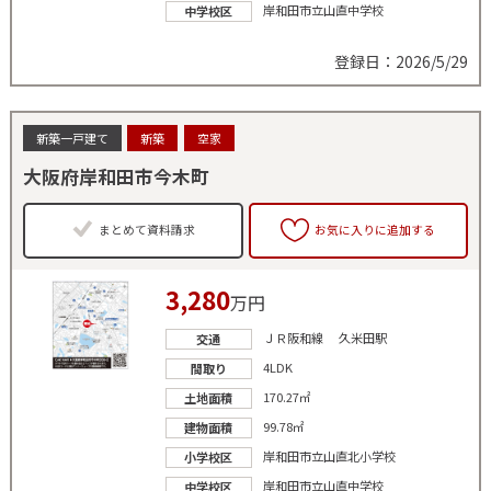
岸和田市立山直中学校
中学校区
登録日：2026/5/29
新築一戸建て
新築
空家
大阪府岸和田市今木町
まとめて資料請求
お気に入りに追加する
3,280
万円
ＪＲ阪和線 久米田駅
交通
4LDK
間取り
170.27㎡
土地面積
99.78㎡
建物面積
岸和田市立山直北小学校
小学校区
岸和田市立山直中学校
中学校区