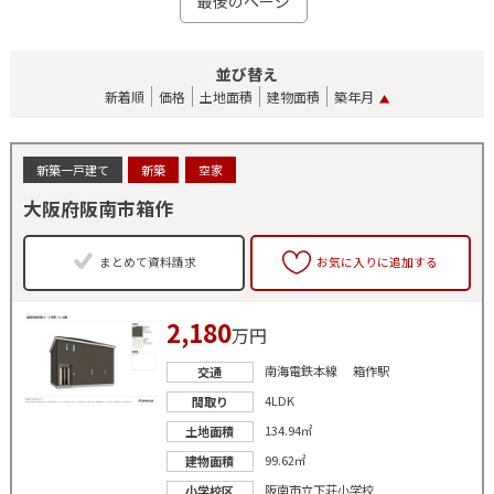
最後のページ
並び替え
新着順
価格
土地面積
建物面積
築年月
新築一戸建て
新築
空家
大阪府阪南市箱作
まとめて資料請求
お気に入りに追加する
2,180
万円
南海電鉄本線 箱作駅
交通
4LDK
間取り
134.94㎡
土地面積
99.62㎡
建物面積
阪南市立下荘小学校
小学校区