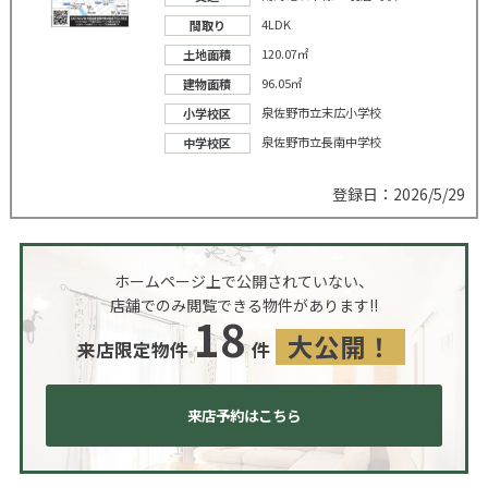
4LDK
間取り
120.07㎡
土地面積
96.05㎡
建物面積
泉佐野市立末広小学校
小学校区
泉佐野市立長南中学校
中学校区
登録日：2026/5/29
ホームページ上で公開されていない、
店舗でのみ閲覧できる物件があります!!
18
大公開！
来店限定物件
件
来店予約はこちら