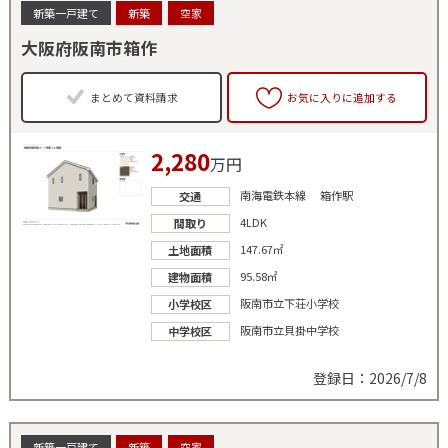
新築一戸建て
新築
空家
大阪府阪南市箱作
まとめて資料請求
お気に入りに追加する
2,280
万円
南海電鉄本線 箱作駅
交通
4LDK
間取り
147.67㎡
土地面積
95.58㎡
建物面積
阪南市立下荘小学校
小学校区
阪南市立貝掛中学校
中学校区
登録日：2026/7/8
新築一戸建て
新築
空家