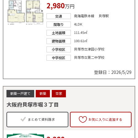
2,980
万円
南海電鉄本線 貝塚駅
交通
4LDK
間取り
111.45㎡
土地面積
100.61㎡
建物面積
貝塚市立津田小学校
小学校区
貝塚市立第二中学校
中学校区
登録日：2026/5/29
新築一戸建て
新築
空家
大阪府貝塚市堀３丁目
まとめて資料請求
お気に入りに追加する