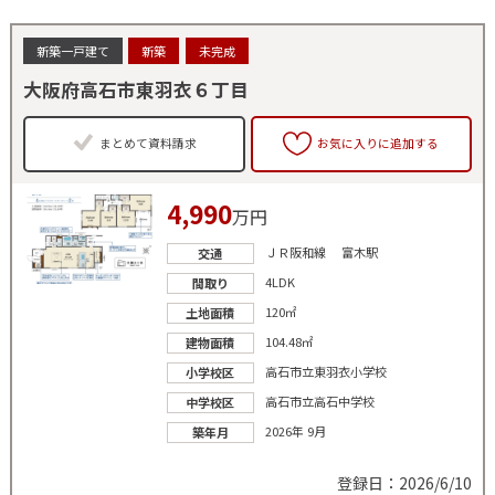
新築一戸建て
新築
未完成
大阪府高石市東羽衣６丁目
まとめて資料請求
お気に入りに追加する
4,990
万円
ＪＲ阪和線 富木駅
交通
4LDK
間取り
120㎡
土地面積
104.48㎡
建物面積
高石市立東羽衣小学校
小学校区
高石市立高石中学校
中学校区
2026年 9月
築年月
登録日：2026/6/10