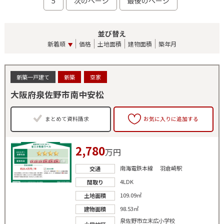
5
次のページ
最後のページ
並び替え
新着順
価格
土地面積
建物面積
築年月
新築一戸建て
新築
空家
大阪府泉佐野市南中安松
まとめて資料請求
お気に入りに追加する
2,780
万円
南海電鉄本線 羽倉崎駅
交通
4LDK
間取り
109.09㎡
土地面積
98.53㎡
建物面積
泉佐野市立末広小学校