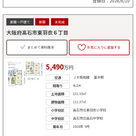
登録日：2026/6/10
新築一戸建て
新築
未完成
大阪府高石市東羽衣６丁目
まとめて資料請求
お気に入りに追加する
5,490
万円
ＪＲ阪和線 富木駅
交通
4LDK
間取り
131.55㎡
土地面積
111.37㎡
建物面積
高石市立東羽衣小学校
小学校区
高石市立高石中学校
中学校区
2026年 9月
築年月