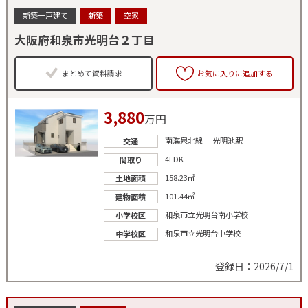
新築一戸建て
新築
空家
大阪府和泉市光明台２丁目
まとめて資料請求
お気に入りに追加する
3,880
万円
南海泉北線 光明池駅
交通
4LDK
間取り
158.23㎡
土地面積
101.44㎡
建物面積
和泉市立光明台南小学校
小学校区
和泉市立光明台中学校
中学校区
登録日：2026/7/1