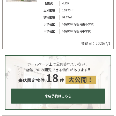
4LDK
間取り
168.73㎡
土地面積
99.77㎡
建物面積
和泉市立光明台南小学校
小学校区
和泉市立光明台中学校
中学校区
登録日：2026/7/1
ホームページ上で公開されていない、
店舗でのみ閲覧できる物件があります!!
18
大公開！
来店限定物件
件
来店予約はこちら