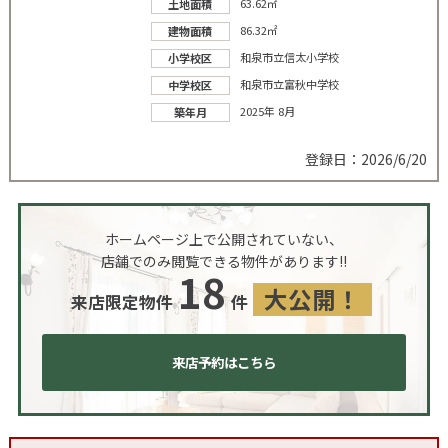
63.62㎡
土地面積
86.32㎡
建物面積
和泉市立信太小学校
小学校区
和泉市立富秋中学校
中学校区
2025年 8月
築年月
登録日：2026/6/20
ホームページ上で公開されていない、
店舗でのみ閲覧できる物件があります!!
18
大公開！
来店限定物件
件
来店予約はこちら