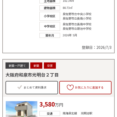
102.34㎡
土地面積
80.73㎡
建物面積
泉佐野市立中央小学校
小学校区
泉佐野市立長南小学校
泉佐野市立長南中学校
中学校区
泉佐野市立新池中学校
2026年 5月
築年月
登録日：2026/7/3
新築一戸建て
新築
空家
大阪府和泉市光明台２丁目
まとめて資料請求
お気に入りに追加する
3,580
万円
南海泉北線 光明池駅
交通