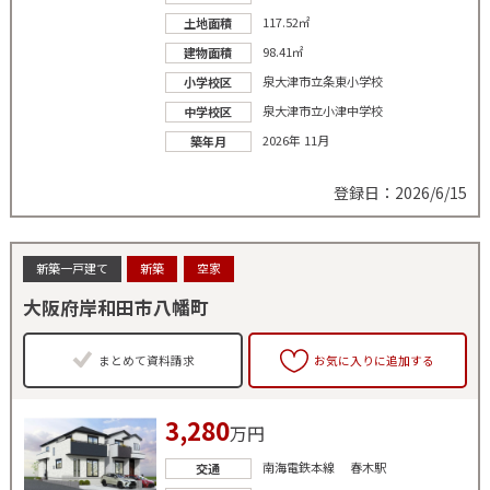
117.52㎡
土地面積
98.41㎡
建物面積
泉大津市立条東小学校
小学校区
泉大津市立小津中学校
中学校区
2026年 11月
築年月
登録日：2026/6/15
新築一戸建て
新築
空家
大阪府岸和田市八幡町
まとめて資料請求
お気に入りに追加する
3,280
万円
南海電鉄本線 春木駅
交通