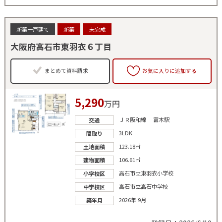
新築一戸建て
新築
未完成
大阪府高石市東羽衣６丁目
まとめて資料請求
お気に入りに追加する
5,290
万円
ＪＲ阪和線 富木駅
交通
3LDK
間取り
123.18㎡
土地面積
106.61㎡
建物面積
高石市立東羽衣小学校
小学校区
高石市立高石中学校
中学校区
2026年 9月
築年月