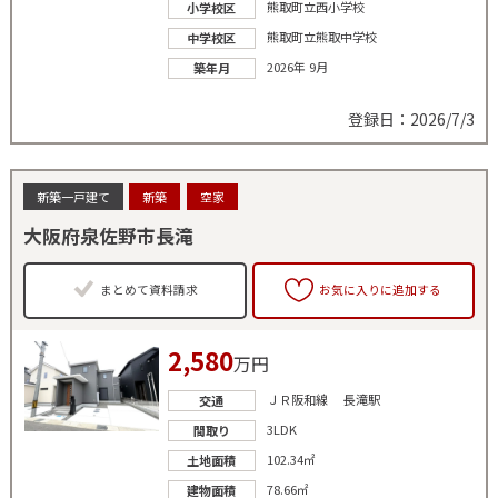
熊取町立西小学校
小学校区
熊取町立熊取中学校
中学校区
2026年 9月
築年月
登録日：2026/7/3
新築一戸建て
新築
空家
大阪府泉佐野市長滝
まとめて資料請求
お気に入りに追加する
2,580
万円
ＪＲ阪和線 長滝駅
交通
3LDK
間取り
102.34㎡
土地面積
78.66㎡
建物面積