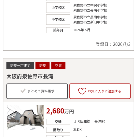
泉佐野市立中央小学校
小学校区
泉佐野市立長南小学校
泉佐野市立長南中学校
中学校区
泉佐野市立新池中学校
2026年 5月
築年月
登録日：2026/7/3
新築一戸建て
新築
空家
大阪府泉佐野市長滝
まとめて資料請求
お気に入りに追加する
2,680
万円
ＪＲ阪和線 長滝駅
交通
3LDK
間取り