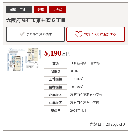
新築一戸建て
新築
未完成
大阪府高石市東羽衣６丁目
まとめて資料請求
お気に入りに追加する
5,190
万円
ＪＲ阪和線 富木駅
交通
3LDK
間取り
118.86㎡
土地面積
103.09㎡
建物面積
高石市立東羽衣小学校
小学校区
高石市立高石中学校
中学校区
2026年 9月
築年月
登録日：2026/6/10