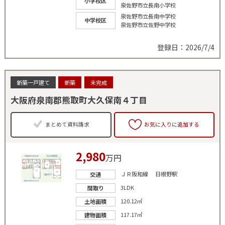
小学校区
泉佐野市立長南小学校
泉佐野市立長南中学校
中学校区
泉佐野市立佐野中学校
登録日：2026/7/4
新築一戸建て
新築
未完成
大阪府泉南郡熊取町大久保南４丁目
まとめて資料請求
お気に入りに追加する
2,980
万円
ＪＲ阪和線 日根野駅
交通
3LDK
間取り
120.12㎡
土地面積
117.17㎡
建物面積