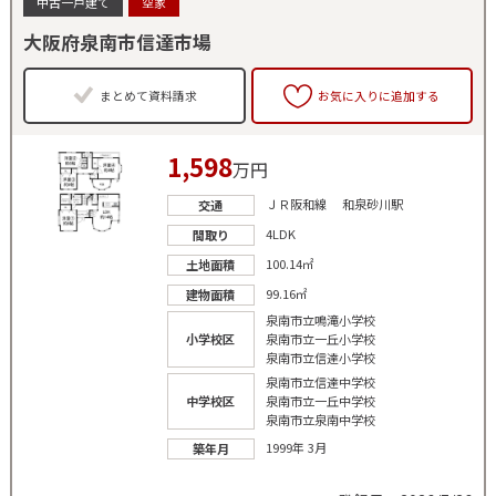
中古一戸建て
空家
大阪府泉南市信達市場
まとめて資料請求
お気に入りに追加する
1,598
万円
ＪＲ阪和線 和泉砂川駅
交通
4LDK
間取り
100.14㎡
土地面積
99.16㎡
建物面積
泉南市立鳴滝小学校
小学校区
泉南市立一丘小学校
泉南市立信達小学校
泉南市立信達中学校
中学校区
泉南市立一丘中学校
泉南市立泉南中学校
1999年 3月
築年月