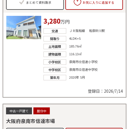
まとめて資料請求
お気に入りに追加する
3,280
万円
ＪＲ阪和線 和泉砂川駅
交通
4LDK+S
間取り
185.76㎡
土地面積
116.13㎡
建物面積
泉南市立信達小学校
小学校区
泉南市立信達中学校
中学校区
2020年 5月
築年月
登録日：2026/7/14
中古一戸建て
居住中
大阪府泉南市信達市場