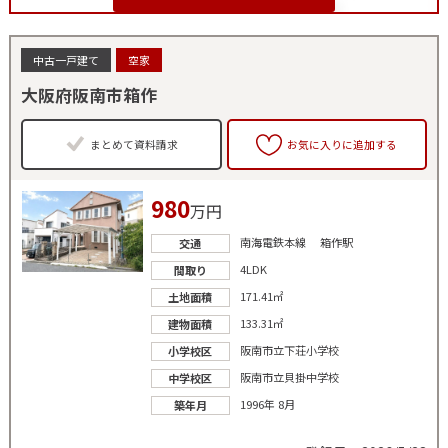
中古一戸建て
空家
大阪府阪南市箱作
まとめて資料請求
お気に入りに追加する
980
万円
南海電鉄本線 箱作駅
交通
4LDK
間取り
171.41㎡
土地面積
133.31㎡
建物面積
阪南市立下荘小学校
小学校区
阪南市立貝掛中学校
中学校区
1996年 8月
築年月