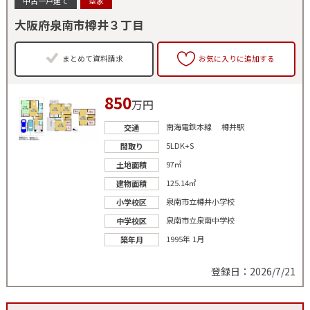
中古一戸建て
空家
大阪府泉南市樽井３丁目
まとめて資料請求
お気に入りに追加する
850
万円
南海電鉄本線 樽井駅
交通
5LDK+S
間取り
97㎡
土地面積
125.14㎡
建物面積
泉南市立樽井小学校
小学校区
泉南市立泉南中学校
中学校区
1995年 1月
築年月
登録日：2026/7/21