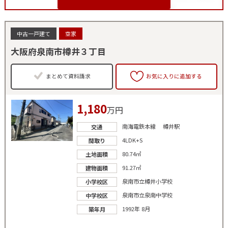
中古一戸建て
空家
大阪府泉南市樽井３丁目
まとめて資料請求
お気に入りに追加する
1,180
万円
南海電鉄本線 樽井駅
交通
4LDK+S
間取り
80.74㎡
土地面積
91.27㎡
建物面積
泉南市立樽井小学校
小学校区
泉南市立泉南中学校
中学校区
1992年 8月
築年月